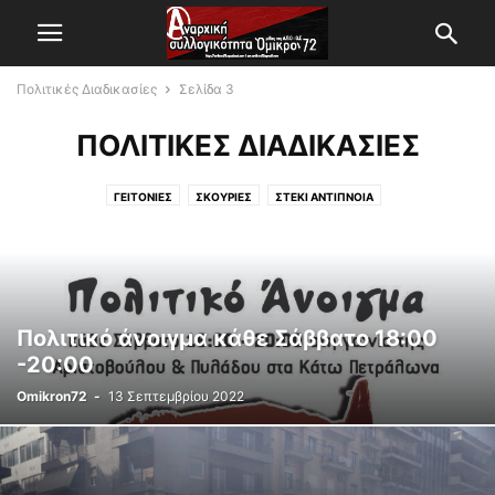
Πολιτικές Διαδικασίες
Σελίδα 3
ΠΟΛΙΤΙΚΈΣ ΔΙΑΔΙΚΑΣΊΕΣ
ΓΕΙΤΟΝΙΈΣ
ΣΚΟΥΡΙΈΣ
ΣΤΈΚΙ ΑΝΤΊΠΝΟΙΑ
ΣΥΝΈΛΕΥΣΗ ΑΛΛΗΛΕΓΓΎΗΣ ΣΤΟΥΣ ΖΑΠΑΤΊΣΤΑΣ
ΣΥΝΈΛΕΥΣΗ ΓΙΑ ΤΗΝ ΕΠΑΝΟΙΚΕΙΟΠΟΊΗΣΗ ΤΩΝ ΕΞΑΡΧΕΊΩΝ
ΧΕΙΡΑΦΈΤΗΣΗ
Πολιτικό άνοιγμα κάθε Σάββατο 18:00
-20:00
Omikron72
-
13 Σεπτεμβρίου 2022