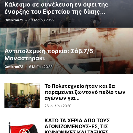
Κάλεσμα σε συνέλευση εν όψει της
έναρξης του Εφετείου της δίκης...
Omikron72
-
13 Μαΐου 2022
Αντιπολεμική πορεία: Σάβ.7/5,
Μοναστηράκι
Omikron72
-
6 Μαΐου 2022
Το Πολυτεχνείο ήταν και θα
παραμείνει ζωντανό πεδίο των
αγώνων για...
26 Ιουλίου 2020
ΚΑΤΩ ΤΑ ΧΕΡΙΑ ΑΠΟ ΤΟΥΣ
ΑΓΩΝΙΖΟΜΕΝΟΥΣ-ΕΣ, ΤΙΣ
ΚΟΙΝΩΝΙΚΕΣ ΚΑΙ ΤΑΞΙΚΕΣ