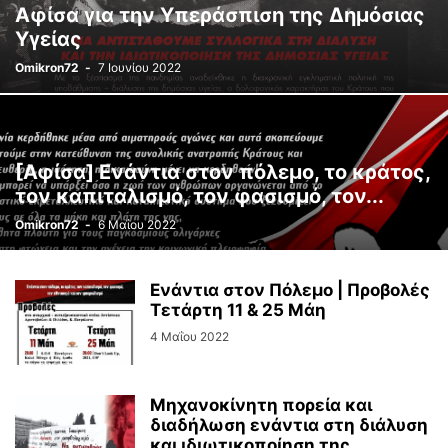
Aφίσα για την Υπεράσπιση της Δημόσιας
Υγείας
Omikron72
-
7 Ιουνίου 2022
[Αφίσα] Ενάντια στον πόλεμο, το κράτος,
τον καπιταλισμό, τον φασισμό, τον...
Omikron72
-
6 Μαΐου 2022
Ενάντια στον Πόλεμο | Προβολές
Τετάρτη 11 & 25 Μάη
4 Μαΐου 2022
Μηχανοκίνητη πορεία και
διαδήλωση ενάντια στη διάλυση
και ιδιωτικοποίηση της