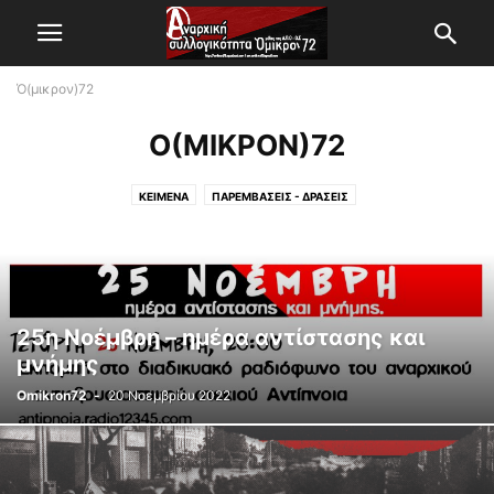
Ό(μικρον)72
Ό(ΜΙΚΡΟΝ)72
ΚΕΊΜΕΝΑ
ΠΑΡΕΜΒΆΣΕΙΣ - ΔΡΆΣΕΙΣ
25η Νοέμβρη – ημέρα αντίστασης και
μνήμης
Omikron72
-
20 Νοεμβρίου 2022