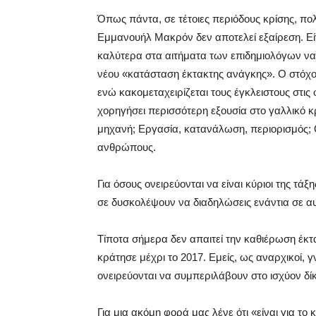
Όπως πάντα, σε τέτοιες περιόδους κρίσης, πο
Εμμανουήλ Μακρόν δεν αποτελεί εξαίρεση. Εί
καλύτερα στα αιτήματα των επιδημιολόγων να
νέου «κατάσταση έκτακτης ανάγκης». Ο στόχος
ενώ κακομεταχειρίζεται τους έγκλειστους στις
χορηγήσει περισσότερη εξουσία στο γαλλικό κρ
μηχανή; Εργασία, κατανάλωση, περιορισμός; Ο
ανθρώπους.
Για όσους ονειρεύονται να είναι κύριοι της τάξ
σε δυσκολέψουν να διαδηλώσεις ενάντια σε αυ
Τίποτα σήμερα δεν απαιτεί την καθιέρωση έκτα
κράτησε μέχρι το 2017. Εμείς, ως αναρχικοί, 
ονειρεύονται να συμπεριλάβουν στο ισχύον δί
Για μια ακόμη φορά μας λένε ότι «είναι για τ