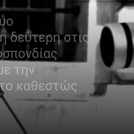
ύο
 η δεύτερη στις
οσπονδίας
με την
 το καθεστώς