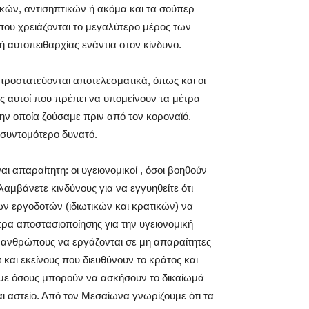
κών, αντισηπτικών ή ακόμα και τα σούπερ
που χρειάζονται το μεγαλύτερο μέρος των
 αυτοπειθαρχίας ενάντια στον κίνδυνο.
προστατεύονται αποτελεσματικά, όπως και οι
ες αυτοί που πρέπει να υπομείνουν τα μέτρα
την οποία ζούσαμε πριν από τον κοροναϊό.
 συντομότερο δυνατό.
ι απαραίτητη: οι υγειονομικοί , όσοι βοηθούν
αμβάνετε κινδύνους για να εγγυηθείτε ότι
ν εργοδοτών (ιδιωτικών και κρατικών) να
τρα αποστασιοποίησης για την υγειονομική
 ανθρώπους να εργάζονται σε μη απαραίτητες
 και εκείνους που διευθύνουν το κράτος και
ούμε όσους μπορούν να ασκήσουν το δικαίωμά
αι αστείο. Από τον Μεσαίωνα γνωρίζουμε ότι τα