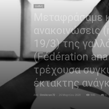
Διεθνή
Μεταφράσαμε κ
ανακοινώσεις (
19/3) της γαλ
(Fédération ana
τρέχουσα συγκυ
έκτακτης ανάγκ
Από
Omikron72
-
26 Μαρτίου 2020
946
0