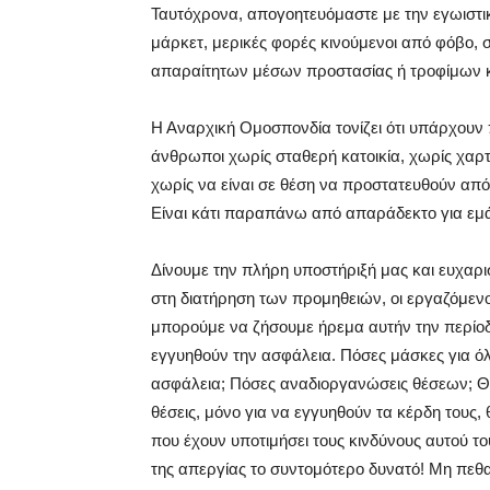
Ταυτόχρονα, απογοητευόμαστε με την εγωιστι
μάρκετ, μερικές φορές κινούμενοι από φόβο, 
απαραίτητων μέσων προστασίας ή τροφίμων και
Η Αναρχική Ομοσπονδία τονίζει ότι υπάρχουν 
άνθρωποι χωρίς σταθερή κατοικία, χωρίς χαρτι
χωρίς να είναι σε θέση να προστατευθούν από 
Είναι κάτι παραπάνω από απαράδεκτο για εμά
Δίνουμε την πλήρη υποστήριξή μας και ευχαριστ
στη διατήρηση των προμηθειών, οι εργαζόμενοι
μπορούμε να ζήσουμε ήρεμα αυτήν την περίοδο
εγγυηθούν την ασφάλεια. Πόσες μάσκες για όλ
ασφάλεια; Πόσες αναδιοργανώσεις θέσεων; Θα
θέσεις, μόνο για να εγγυηθούν τα κέρδη τους, 
που έχουν υποτιμήσει τους κινδύνους αυτού τ
της απεργίας το συντομότερο δυνατό! Μη πεθαί