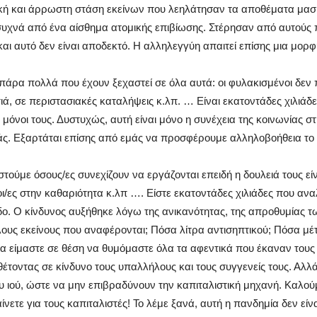
κή και άρρωστη στάση εκείνων που λεηλάτησαν τα αποθέματα μασ
συχνά από ένα αίσθημα ατομικής επιβίωσης. Στέρησαν από αυτούς 
 αυτό δεν είναι αποδεκτό. Η αλληλεγγύη απαιτεί επίσης μια μορφή
πάρα πολλά που έχουν ξεχαστεί σε όλα αυτά: οι φυλακισμένοι δεν 
ά, σε περιστασιακές καταλήψεις κ.λπ. … Είναι εκατοντάδες χιλιάδ
μόνοι τους. Δυστυχώς, αυτή είναι μόνο η συνέχεια της κοινωνίας σ
ς. Εξαρτάται επίσης από εμάς να προσφέρουμε αλληλοβοήθεια το
ούμε όσους/ες συνεχίζουν να εργάζονται επειδή η δουλειά τους είνα
/ες στην καθαριότητα κ.λπ …. Είστε εκατοντάδες χιλιάδες που αναλ
. Ο κίνδυνος αυξήθηκε λόγω της ανικανότητας, της απροθυμίας τω
ους εκείνους που αναφέρονται; Πόσα λίτρα αντισηπτικού; Πόσα μέ
 είμαστε σε θέση να θυμόμαστε όλα τα αφεντικά που έκαναν τους
θέτοντας σε κίνδυνο τους υπαλλήλους και τους συγγενείς τους. Αλλά
ου ιού, ώστε να μην επιβραδύνουν την καπιταλιστική μηχανή. Καλ
νετε για τους καπιταλιστές! Το λέμε ξανά, αυτή η πανδημία δεν είν