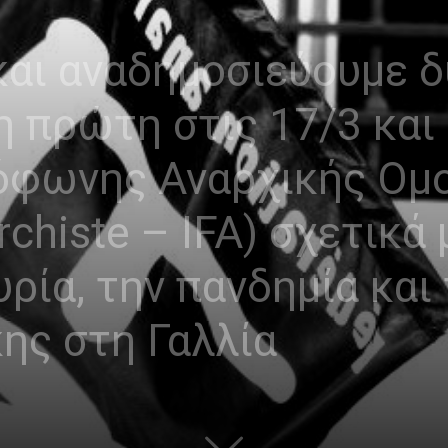
αι αναδημοσιεύουμε δ
η πρώτη στις 17/3 και
λόφωνης Αναρχικής Ομ
rchiste – IFA) σχετικά 
ρία, την πανδημία και
ης στη Γαλλία