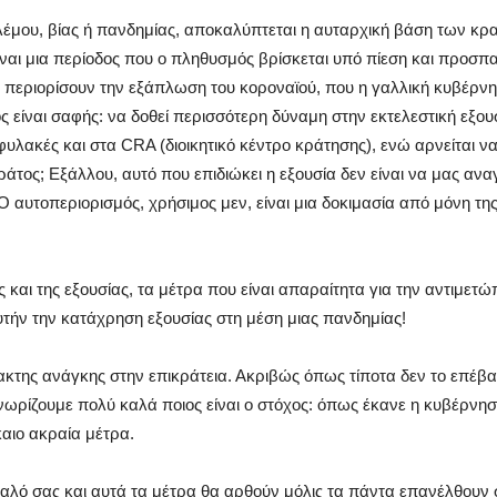
λέμου, βίας ή πανδημίας, αποκαλύπτεται η αυταρχική βάση των κρατ
ναι μια περίοδος που ο πληθυσμός βρίσκεται υπό πίεση και προσπ
 περιορίσουν την εξάπλωση του κοροναϊού, που η γαλλική κυβέρνη
 είναι σαφής: να δοθεί περισσότερη δύναμη στην εκτελεστική εξου
 φυλακές και στα CRA (διοικητικό κέντρο κράτησης), ενώ αρνείται ν
άτος; Εξάλλου, αυτό που επιδιώκει η εξουσία δεν είναι να μας αν
 αυτοπεριορισμός, χρήσιμος μεν, είναι μια δοκιμασία από μόνη τ
ης και της εξουσίας, τα μέτρα που είναι απαραίτητα για την αντιμετώ
τήν την κατάχρηση εξουσίας στη μέση μιας πανδημίας!
κτης ανάγκης στην επικράτεια. Ακριβώς όπως τίποτα δεν το επέβαλε
γνωρίζουμε πολύ καλά ποιος είναι ο στόχος: όπως έκανε η κυβέρνηση
καιο ακραία μέτρα.
ο καλό σας και αυτά τα μέτρα θα αρθούν μόλις τα πάντα επανέλθουν 