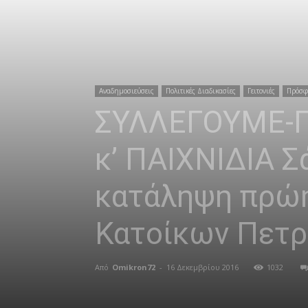
Αναδημοσιεύσεις
Πολιτικές Διαδικασίες
Γειτονιές
Πρόσφ
ΣΥΛΛΕΓΟΥΜΕ-Π
κ’ ΠΑΙΧΝΙΔΙΑ 
κατάληψη πρώη
Κατοίκων Πετρ
Από
Omikron72
-
16 Δεκεμβρίου 2016
1032