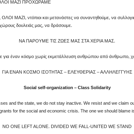
ΟΛΟΙ ΜΑΖΙ ΠΡΟΧΩΡΑΜΕ
ΟΛΟΙ ΜΑΖΙ, ντόπιοι και μετανάστες να συναντηθούμε, να συλλογικοπ
ς χώρους δουλειάς µας, να δράσουμε.
ΝΑ ΠΑΡΟΥΜΕ ΤΙΣ ΖΩΕΣ ΜΑΣ ΣΤΑ ΧΕΡΙΑ ΜΑΣ.
ε για έναν κόσμο χωρίς εκμετάλλευση ανθρώπου από άνθρωπο, χω
ΓΙΑ ΕΝΑΝ ΚΟΣΜΟ ΙΣΟΤΗΤΑΣ – ΕΛΕΥΘΕΡΙΑΣ – ΑΛΛΗΛΕΓΓΥΗΣ
Social self-organization – Class Solidarity
es and the state, we do not stay inactive. We resist and we claim o
rants for the social and economic crisis. The one we should blame is
NO ONE LEFT ALONE. DIVIDED WE FALL-UNITED WE STAND