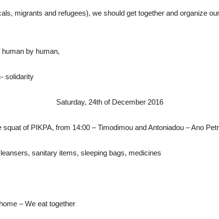
ocals, migrants and refugees), we should get together and organize ou
 of human by human,
- solidarity
Saturday, 24th of December 2016
e squat of PIKPA, from 14:00 – Timodimou and Antoniadou – Ano Pet
sers, sanitary items, sleeping bags, medicines
 home – We eat together