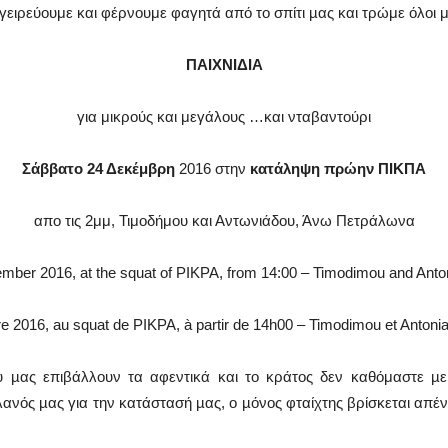
γειρεύουμε και φέρνουμε φαγητά από το σπίτι µας και τρώμε όλοι μ
ΠΑΙΧΝΙΔΙΑ
για μικρούς και μεγάλους …και νταβαντούρι
Σάββατο 24 Δεκέμβρη
2016 στην
κατάληψη πρώην ΠΙΚΠΑ
απο τις 2μμ, Τιμοδήμου και Αντωνιάδου, Άνω Πετράλωνα
ember 2016, at the squat of PIKPA, from 14:00 – Timodimou and Anto
2016, au squat de PIKPA, à partir de 14h00 – Timodimou et Antoni
υ µας επιβάλλουν τα αφεντικά και το κράτος δεν καθόμαστε 
πλανός µας για την κατάστασή µας, ο µόνος φταίχτης βρίσκεται απένα