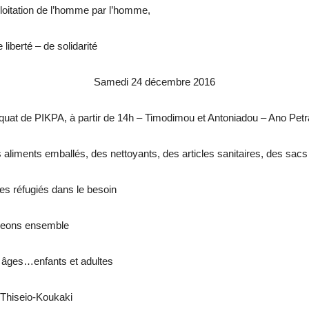
ploitation de l’homme par l’homme,
liberté – de solidarité
Samedi 24 décembre 2016
quat de PIKPA, à partir de 14h – Timodimou et Antoniadou – Ano Petr
ts emballés, des nettoyants, des articles sanitaires, des sacs
les réfugiés dans le besoin
ngeons ensemble
s âges…enfants et adultes
-Thiseio-Koukaki