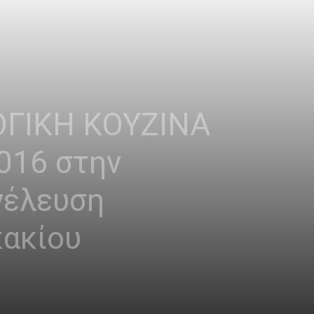
ΓΙΚΗ ΚΟΥΖΙΝΑ
016 στην
νέλευση
ακίου