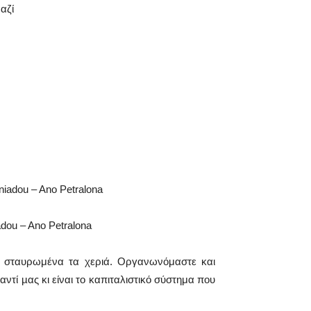
αζί
niadou – Ano Petralona
adou – Ano Petralona
µε σταυρωμένα τα χεριά. Οργανωνόμαστε και
ντί µας κι είναι το καπιταλιστικό σύστημα που